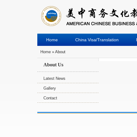
Home
China Visa/Translation
Home
» About
You Are Here
About Us
Latest News
Gallery
Contact