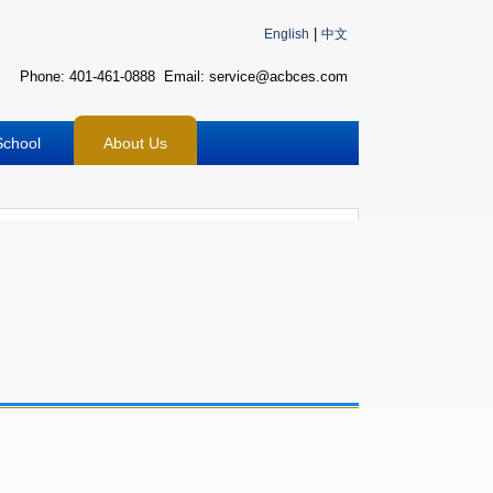
波
|
English
中文
士
顿
Phone: 401-461-0888 Email: service@acbces.com
万
家
网
School
About Us
波
士
顿
波
士
顿
生
活
波
士
顿
网
站
建
设
boston